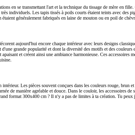
tions en se transmettant l'art et la technique du tissage de mère en fille
rès individuels. Les tapis tissés à poils courts étaient teints avec des 
lim étaient généralement fabriqués en laine de mouton ou en poil de chèvr
et décorent aujourd'hui encore chaque intérieur avec leurs designs classi
 d'une grande popularité et dont la diversité des motifs et des couleurs
t apaisant et créent ainsi une ambiance harmonieuse. Ces accessoires mo
isine.
n intérieur. Les pièces souvent conçues dans les couleurs rouge, brun et
ée de manière agréable et douce. Dans le couloir, les accessoires de sol
nd format 300x400 cm ? Il n'y a pas de limites à ta création. Tu peux jo