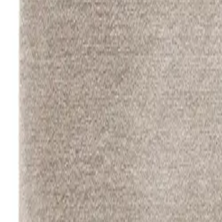
Nest
Tapis shaggy lavable Melvin Beige
(
222
Avis
)
TVA incluse
Couleur
:
Beige