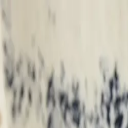
Livraison gratuite : | Livraison Prio :
Aide & contact
FR
Tapis
Accessoires
Soldes %
Boîte d'échantillons
Rechercher